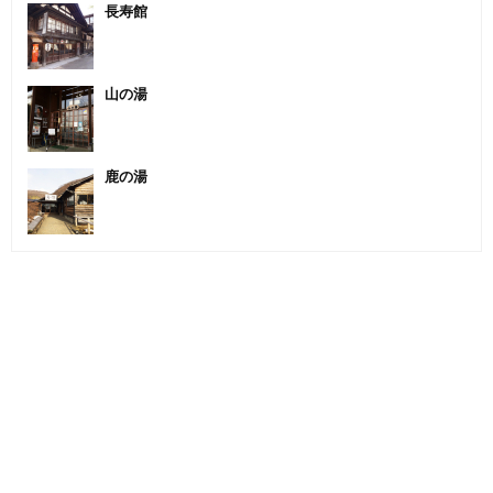
長寿館
山の湯
鹿の湯