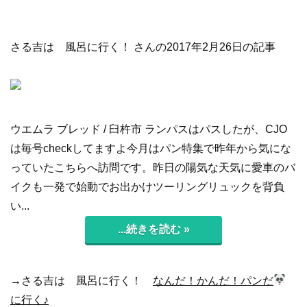
さる吉は 風呂に行く！ さんの2017年2月26日の記事
ウエムラ ブレッド / 臼杵市 ランパスはパスしたが、CJO
は毎号checkしてますよ今月はパン特集で昨年から気にな
っていたこちらへ訪問です。昨日の陽気な天気に愛車のバ
イクも一発で始動でお出かけツーリングリュックを背負
い...
...続きを読む »
→さる吉は 風呂に行く！
なんだ！かんだ！パンだ
に行く♪