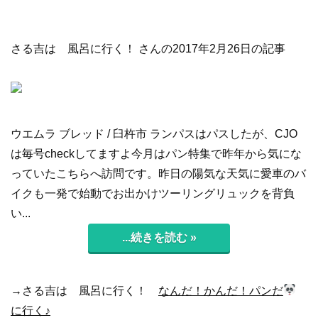
さる吉は 風呂に行く！ さんの2017年2月26日の記事
ウエムラ ブレッド / 臼杵市 ランパスはパスしたが、CJO
は毎号checkしてますよ今月はパン特集で昨年から気にな
っていたこちらへ訪問です。昨日の陽気な天気に愛車のバ
イクも一発で始動でお出かけツーリングリュックを背負
い...
...続きを読む »
→さる吉は 風呂に行く！
なんだ！かんだ！パンだ
に行く♪