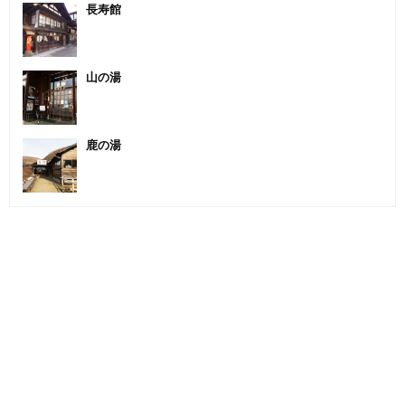
長寿館
山の湯
鹿の湯