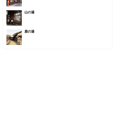
山の湯
鹿の湯