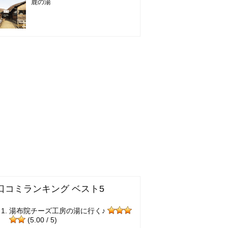
鹿の湯
口コミランキング ベスト5
湯布院チーズ工房の湯に行く♪
(5.00 / 5)