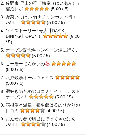
佐野市 里山の宿「梅庵（ばいあん）」
宿泊レポ
(5.00 / 5)
野菜いっぱい 竹田チャンポンへ行く
♪Vol.Ⅰ
(5.00 / 5)
ソイストーリー2号店【DAY'S
DINING】OPEN！
(5.00
/ 5)
オープン記念キャンペーン湯に行く♪
(5.00 / 5)
こー湯ーてんかいの
(5.00 / 5)
八戸銭湯オールウェイズ
(5.00 / 5)
宿好きのための口コミサイト、テスト
オープン！
(5.00 / 5)
箱根湯本温泉 養生館はるのひかりの
口コミ
(4.00 / 5)
おんせん券で風呂に行ってきたけん
♪Vol.Ⅲ
(4.00 / 5)