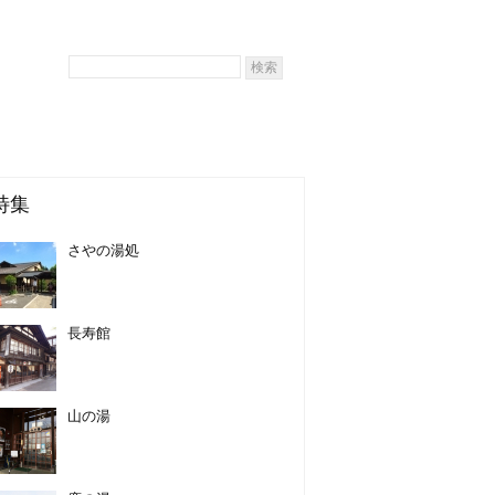
特集
さやの湯処
長寿館
山の湯