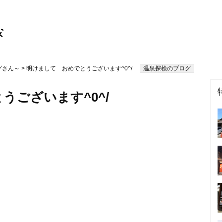
グさん～
> 明けまして おめでとうございます^0^/
温泉探検のブログ
うございます^0^/