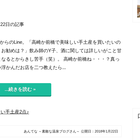
月22日の記事
からのLine。「高崎か前橋で美味しい手土産を買いたいの
、お勧めは？」飲み師のY子、酒に関しては詳しいがこと甘
となるとからきし苦手（笑）。 高崎か前橋ね・・・？真っ
浮かんだお店を二つ教えたら...
...続きを読む »
い手土産2点♪
あんてな ～素敵な温泉ブログさん～
公開日：
2018年1月22日