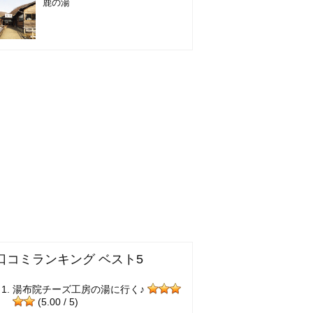
鹿の湯
口コミランキング ベスト5
湯布院チーズ工房の湯に行く♪
(5.00 / 5)