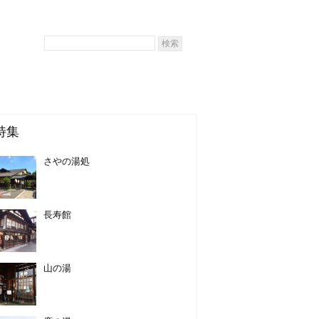
特集
さやの湯処
長寿館
山の湯