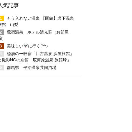
人気記事
もう入れない温泉 【閉館】岩下温泉
旅館 山梨
鶯宿温泉 ホテル清光荘（お部屋
編）
美味しい
に行く(^^♪
秘湯の一軒宿「川古温泉 浜屋旅館」
と撮影NGの別館「広河原温泉 旅館峰」
群馬県 平治温泉共同浴場