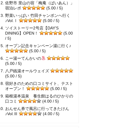
佐野市 里山の宿「梅庵（ばいあん）」
宿泊レポ
(5.00 / 5)
野菜いっぱい 竹田チャンポンへ行く
♪Vol.Ⅰ
(5.00 / 5)
ソイストーリー2号店【DAY'S
DINING】OPEN！
(5.00
/ 5)
オープン記念キャンペーン湯に行く♪
(5.00 / 5)
こー湯ーてんかいの
(5.00 / 5)
八戸銭湯オールウェイズ
(5.00 / 5)
宿好きのための口コミサイト、テスト
オープン！
(5.00 / 5)
箱根湯本温泉 養生館はるのひかりの
口コミ
(4.00 / 5)
おんせん券で風呂に行ってきたけん
♪Vol.Ⅲ
(4.00 / 5)