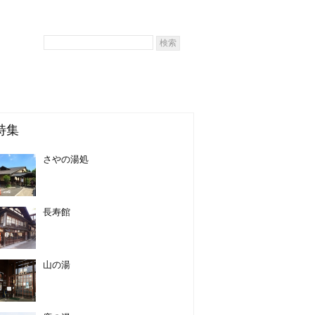
特集
さやの湯処
長寿館
山の湯