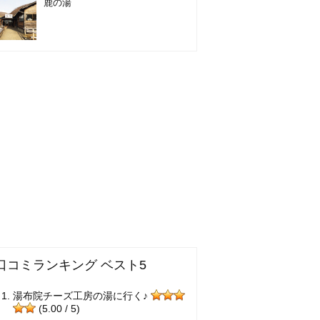
鹿の湯
口コミランキング ベスト5
湯布院チーズ工房の湯に行く♪
(5.00 / 5)