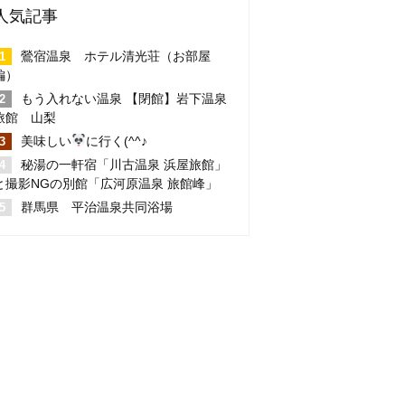
人気記事
鶯宿温泉 ホテル清光荘（お部屋
編）
もう入れない温泉 【閉館】岩下温泉
旅館 山梨
美味しい
に行く(^^♪
秘湯の一軒宿「川古温泉 浜屋旅館」
と撮影NGの別館「広河原温泉 旅館峰」
群馬県 平治温泉共同浴場