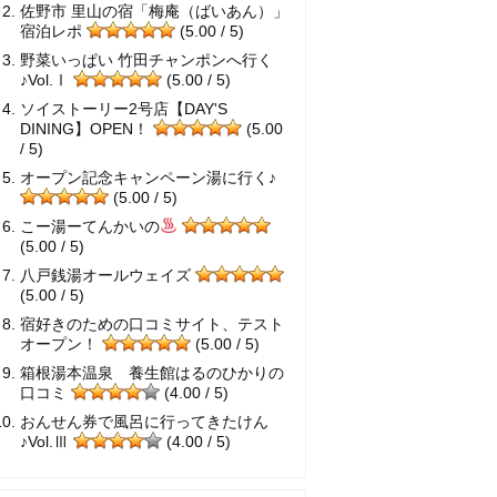
佐野市 里山の宿「梅庵（ばいあん）」
宿泊レポ
(5.00 / 5)
野菜いっぱい 竹田チャンポンへ行く
♪Vol.Ⅰ
(5.00 / 5)
ソイストーリー2号店【DAY'S
DINING】OPEN！
(5.00
/ 5)
オープン記念キャンペーン湯に行く♪
(5.00 / 5)
こー湯ーてんかいの
(5.00 / 5)
八戸銭湯オールウェイズ
(5.00 / 5)
宿好きのための口コミサイト、テスト
オープン！
(5.00 / 5)
箱根湯本温泉 養生館はるのひかりの
口コミ
(4.00 / 5)
おんせん券で風呂に行ってきたけん
♪Vol.Ⅲ
(4.00 / 5)