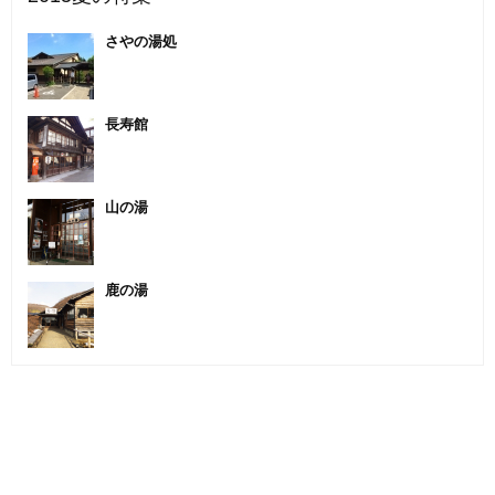
さやの湯処
長寿館
山の湯
鹿の湯