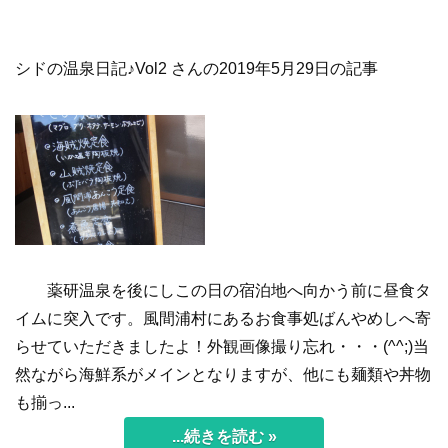
シドの温泉日記♪Vol2 さんの2019年5月29日の記事
薬研温泉を後にしこの日の宿泊地へ向かう前に昼食タ
イムに突入です。風間浦村にあるお食事処ばんやめしへ寄
らせていただきましたよ！外観画像撮り忘れ・・・(^^;)当
然ながら海鮮系がメインとなりますが、他にも麺類や丼物
も揃っ...
...続きを読む »