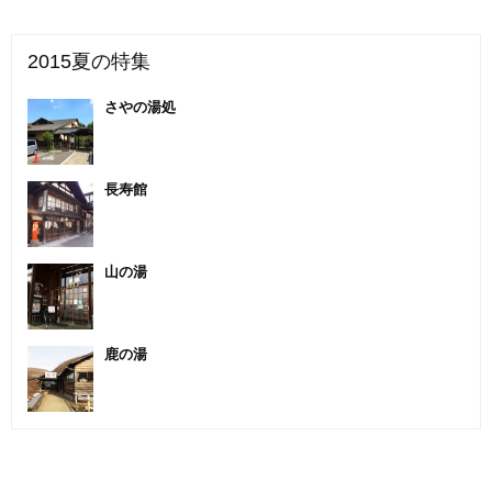
2015夏の特集
さやの湯処
長寿館
山の湯
鹿の湯