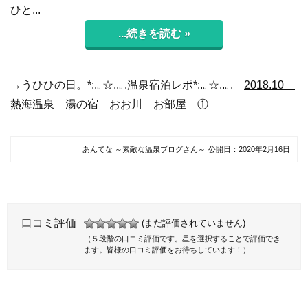
ひと...
...続きを読む »
→うひひの日。*:.｡☆..｡.温泉宿泊レポ*:.｡☆..｡.
2018.10
熱海温泉 湯の宿 おお川 お部屋 ①
あんてな ～素敵な温泉ブログさん～
公開日：
2020年2月16日
口コミ評価
(まだ評価されていません)
（５段階の口コミ評価です。星を選択することで評価でき
ます。皆様の口コミ評価をお待ちしています！）