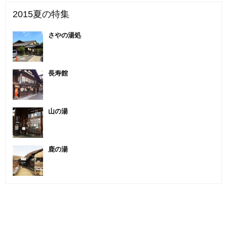
2015夏の特集
さやの湯処
長寿館
山の湯
鹿の湯