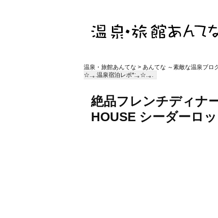
温泉・旅館あんてな
>
あんてな ～素敵な温泉ブロ
☆..｡.温泉宿泊レポ*:.｡☆..｡.
絶品フレンチディナ
HOUSE シーダー