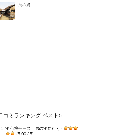
鹿の湯
口コミランキング ベスト5
湯布院チーズ工房の湯に行く♪
(5.00 / 5)