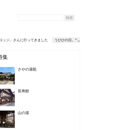
ーダーロッジ」さんに行ってきました
うひひの日。*:.｡
特集
さやの湯処
長寿館
山の湯