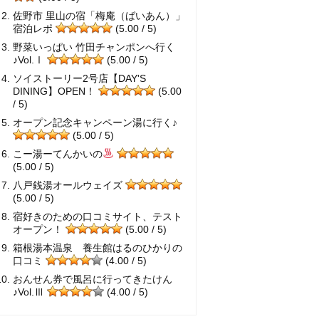
佐野市 里山の宿「梅庵（ばいあん）」
宿泊レポ
(5.00 / 5)
野菜いっぱい 竹田チャンポンへ行く
♪Vol.Ⅰ
(5.00 / 5)
ソイストーリー2号店【DAY'S
DINING】OPEN！
(5.00
/ 5)
オープン記念キャンペーン湯に行く♪
(5.00 / 5)
こー湯ーてんかいの
(5.00 / 5)
八戸銭湯オールウェイズ
(5.00 / 5)
宿好きのための口コミサイト、テスト
オープン！
(5.00 / 5)
箱根湯本温泉 養生館はるのひかりの
口コミ
(4.00 / 5)
おんせん券で風呂に行ってきたけん
♪Vol.Ⅲ
(4.00 / 5)