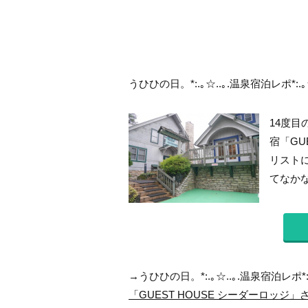
うひひの日。*:.｡☆..｡.温泉宿泊レポ*:.｡
14度目
宿「GU
リスト
てなかな
→うひひの日。*:.｡☆..｡.温泉宿泊レポ*:
「GUEST HOUSE シーダーロッジ