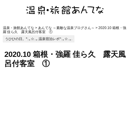
温泉・旅館あんてな
>
あんてな ～素敵な温泉ブログさん～
> 2020.10 箱根・強
羅 佳ら久 露天風呂付客室 ①
うひひの日。*:.｡☆..｡.温泉宿泊レポ*:.｡☆..｡.
2020.10 箱根・強羅 佳ら久 露天風
呂付客室 ①