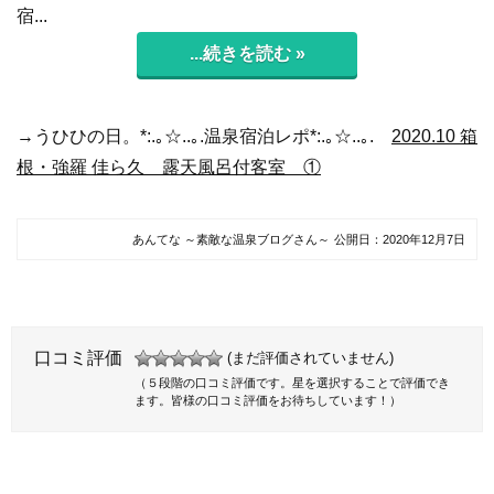
宿...
...続きを読む »
→うひひの日。*:.｡☆..｡.温泉宿泊レポ*:.｡☆..｡.
2020.10 箱
根・強羅 佳ら久 露天風呂付客室 ①
あんてな ～素敵な温泉ブログさん～
公開日：
2020年12月7日
口コミ評価
(まだ評価されていません)
（５段階の口コミ評価です。星を選択することで評価でき
ます。皆様の口コミ評価をお待ちしています！）