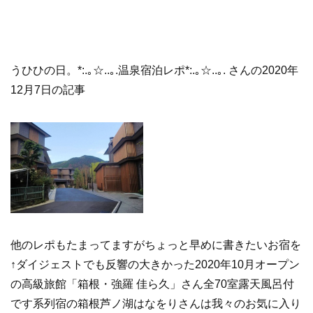
うひひの日。*:.｡☆..｡.温泉宿泊レポ*:.｡☆..｡. さんの2020年
12月7日の記事
他のレポもたまってますがちょっと早めに書きたいお宿を
↑ダイジェストでも反響の大きかった2020年10月オープン
の高級旅館「箱根・強羅 佳ら久」さん全70室露天風呂付
です系列宿の箱根芦ノ湖はなをりさんは我々のお気に入り