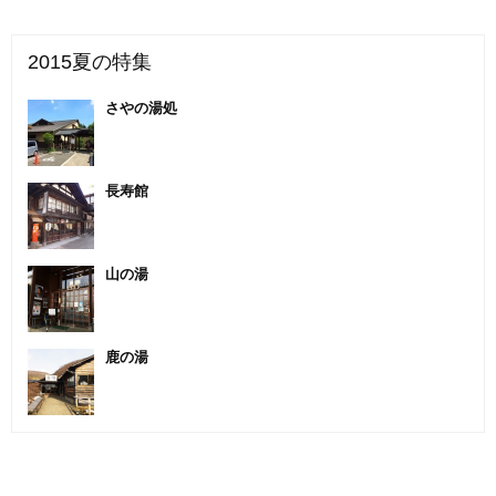
2015夏の特集
さやの湯処
長寿館
山の湯
鹿の湯