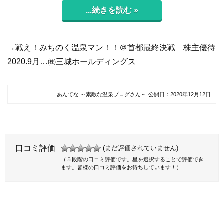
...続きを読む »
→戦え！みちのく温泉マン！！＠首都最終決戦
株主優待
2020.9月…㈱三城ホールディングス
あんてな ～素敵な温泉ブログさん～
公開日：
2020年12月12日
口コミ評価
(まだ評価されていません)
（５段階の口コミ評価です。星を選択することで評価でき
ます。皆様の口コミ評価をお待ちしています！）