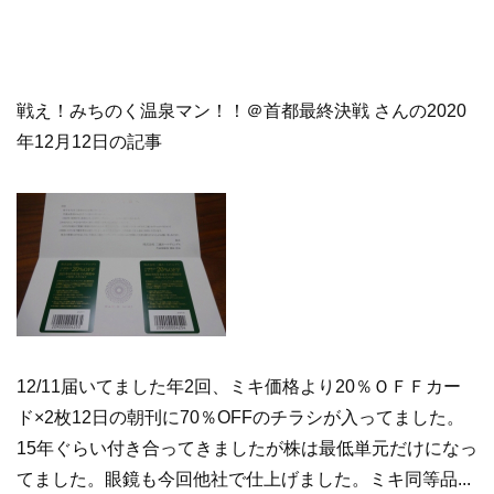
戦え！みちのく温泉マン！！＠首都最終決戦 さんの2020
年12月12日の記事
12/11届いてました年2回、ミキ価格より20％ＯＦＦカー
ド×2枚12日の朝刊に70％OFFのチラシが入ってました。
15年ぐらい付き合ってきましたが株は最低単元だけになっ
てました。眼鏡も今回他社で仕上げました。ミキ同等品...