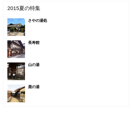
2015夏の特集
さやの湯処
長寿館
山の湯
鹿の湯