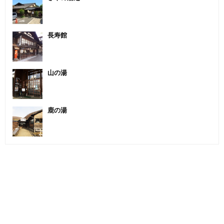
長寿館
山の湯
鹿の湯