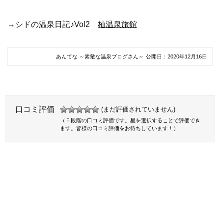
→シドの温泉日記♪Vol2
杣温泉旅館
あんてな ～素敵な温泉ブログさん～
公開日：
2020年12月16日
口コミ評価
(まだ評価されていません)
（５段階の口コミ評価です。星を選択することで評価でき
ます。皆様の口コミ評価をお待ちしています！）