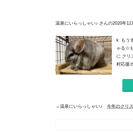
温泉にいらっしゃい♪ さんの2020年12
k も
ゃる☆
に ク
村応援ポ
→温泉にいらっしゃい♪
今年のクリス