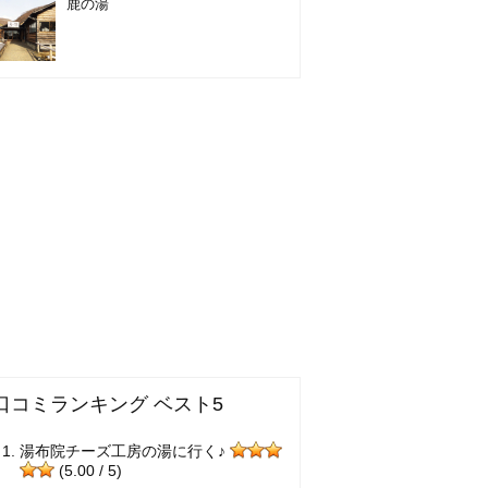
鹿の湯
口コミランキング ベスト5
湯布院チーズ工房の湯に行く♪
(5.00 / 5)