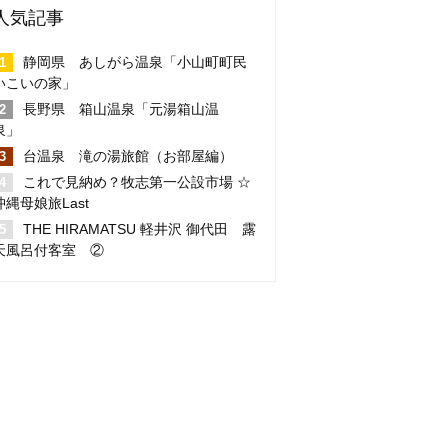
人気記事
静岡県 あしがら温泉「小山町町民
いこいの家」
長野県 箱山温泉「元湯箱山温
泉」
台温泉 滝の湯旅館（お部屋編）
これで見納め？牧志第一公設市場 ☆
沖縄母娘旅Last
THE HIRAMATSU 軽井沢 御代田 露
天風呂付客室 ②