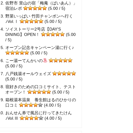
佐野市 里山の宿「梅庵（ばいあん）」
宿泊レポ
(5.00 / 5)
野菜いっぱい 竹田チャンポンへ行く
♪Vol.Ⅰ
(5.00 / 5)
ソイストーリー2号店【DAY'S
DINING】OPEN！
(5.00
/ 5)
オープン記念キャンペーン湯に行く♪
(5.00 / 5)
こー湯ーてんかいの
(5.00 / 5)
八戸銭湯オールウェイズ
(5.00 / 5)
宿好きのための口コミサイト、テスト
オープン！
(5.00 / 5)
箱根湯本温泉 養生館はるのひかりの
口コミ
(4.00 / 5)
おんせん券で風呂に行ってきたけん
♪Vol.Ⅲ
(4.00 / 5)