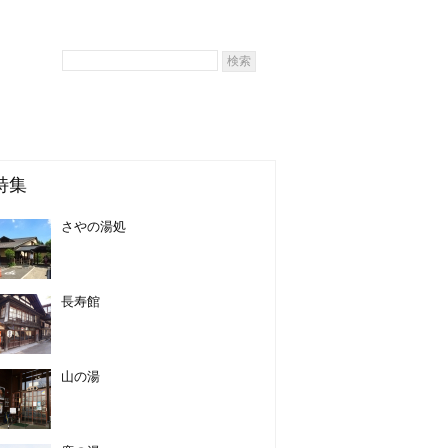
特集
さやの湯処
長寿館
山の湯