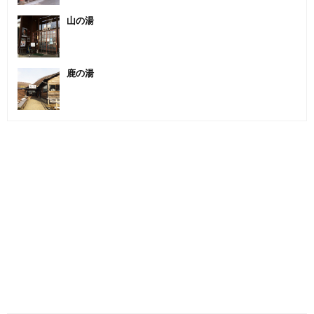
山の湯
鹿の湯