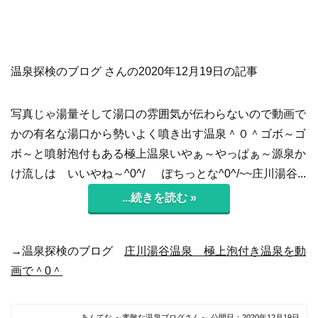
温泉探検のブログ さんの2020年12月19日の記事
写真じゃ湯量そして湯口の雰囲気が伝わらないので動画で
かの有名な湯口から勢いよく噴き出す温泉＾０＾ゴボ～ゴ
ボ～と噴射泡付もある極上温泉いやぁ～やっぱぁ～源泉か
け流しは いいやね～^0^/ ぽちっとな^0^/~~庄川湯谷...
...続きを読む »
→温泉探検のブログ
庄川湯谷温泉 極上泡付き温泉を動
画で＾0＾
あんてな ～素敵な温泉ブログさん～
公開日：
2020年12月19日