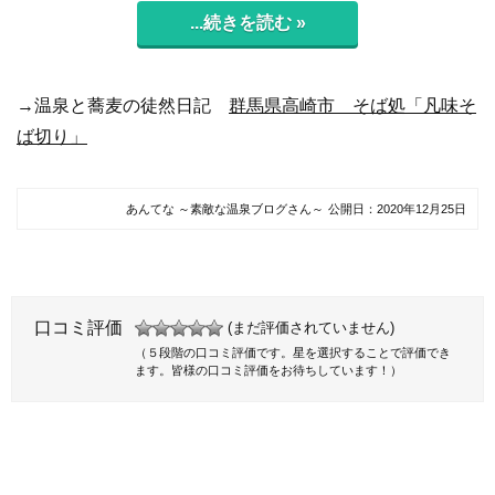
...続きを読む »
→温泉と蕎麦の徒然日記
群馬県高崎市 そば処「凡味そ
ば切り」
あんてな ～素敵な温泉ブログさん～
公開日：
2020年12月25日
口コミ評価
(まだ評価されていません)
（５段階の口コミ評価です。星を選択することで評価でき
ます。皆様の口コミ評価をお待ちしています！）