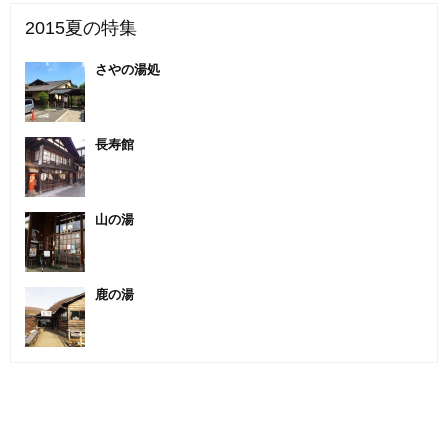
2015夏の特集
さやの湯処
長寿館
山の湯
鹿の湯