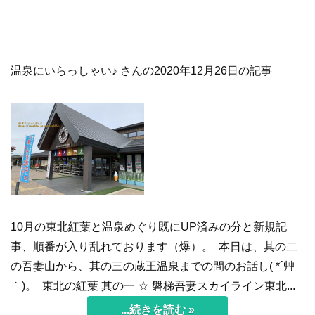
温泉にいらっしゃい♪ さんの2020年12月26日の記事
10月の東北紅葉と温泉めぐり既にUP済みの分と新規記
事、順番が入り乱れております（爆）。 本日は、其の二
の吾妻山から、其の三の蔵王温泉までの間のお話し( *´艸
｀)。 東北の紅葉 其の一 ☆ 磐梯吾妻スカイライン東北...
...続きを読む »