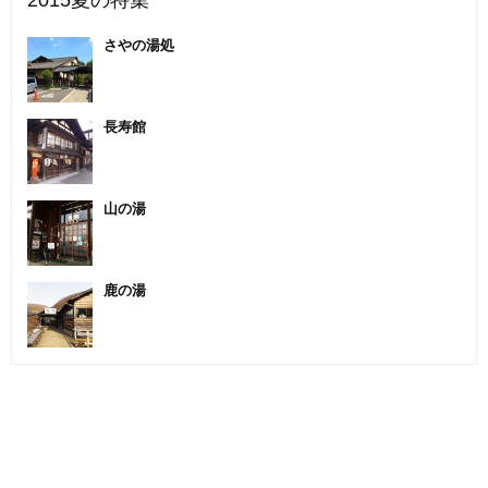
2015夏の特集
さやの湯処
長寿館
山の湯
鹿の湯