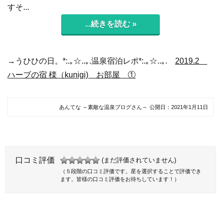
すそ...
...続きを読む »
→うひひの日。*:.｡☆..｡.温泉宿泊レポ*:.｡☆..｡.
2019.2
ハーブの宿 檪（kunigi) お部屋 ①
あんてな ～素敵な温泉ブログさん～
公開日：
2021年1月11日
口コミ評価
(まだ評価されていません)
（５段階の口コミ評価です。星を選択することで評価でき
ます。皆様の口コミ評価をお待ちしています！）