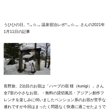
うひひの日。*:.｡☆..｡.温泉宿泊レポ*:.｡☆..｡. さんの2021年
1月11日の記事
長野旅、2泊目のお宿は「ハーブの宿 檪（kunigi）」さん
全7室の小さなお宿。・無料の貸切風呂・アジアン創作フ
レンチを楽しみに伺いましたペンション系のお宿が苦手な
連れですが今回はまったく問題なく快適に過ごせたようで