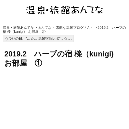
温泉・旅館あんてな
>
あんてな ～素敵な温泉ブログさん～
> 2019.2 ハーブの
宿 檪（kunigi) お部屋 ①
うひひの日。*:.｡☆..｡.温泉宿泊レポ*:.｡☆..｡.
2019.2 ハーブの宿 檪（kunigi)
お部屋 ①