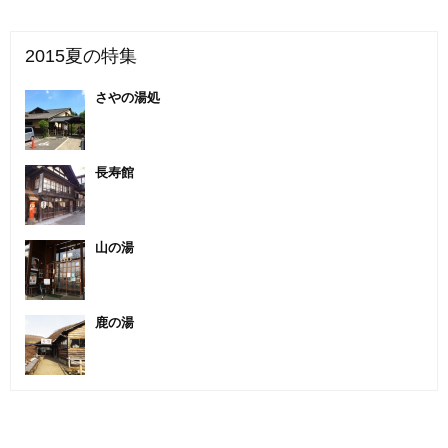
2015夏の特集
さやの湯処
長寿館
山の湯
鹿の湯