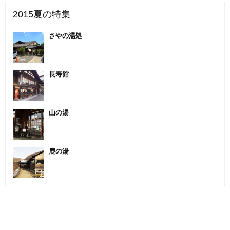
2015夏の特集
さやの湯処
長寿館
山の湯
鹿の湯