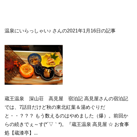
温泉にいらっしゃい♪ さんの2021年1月16日の記事
蔵王温泉 深山荘 高見屋 宿泊記 高見屋さんの宿泊記
では、7話目だけど秋の東北紅葉＆湯めぐりだ
と・・？？？ もう数えるのはやめました（爆）。前回か
らの続きでぇ～す(*´▽｀*)。『蔵王温泉 高見屋 ☆ お食事
処【蔵漆亭】...