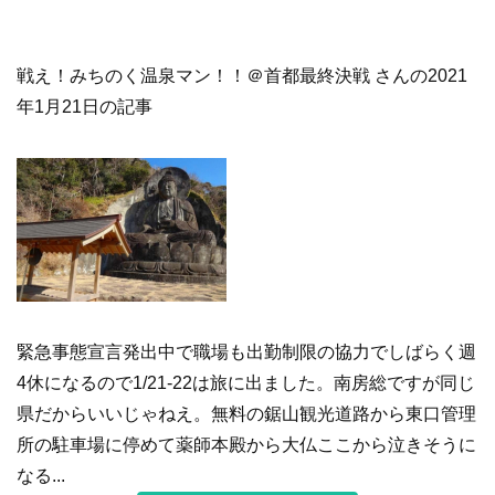
戦え！みちのく温泉マン！！＠首都最終決戦 さんの2021
年1月21日の記事
緊急事態宣言発出中で職場も出勤制限の協力でしばらく週
4休になるので1/21-22は旅に出ました。南房総ですが同じ
県だからいいじゃねえ。無料の鋸山観光道路から東口管理
所の駐車場に停めて薬師本殿から大仏ここから泣きそうに
なる...