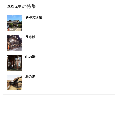
2015夏の特集
さやの湯処
長寿館
山の湯
鹿の湯