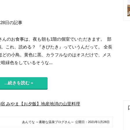
月28日の記事
さんのお食事は、夜も朝も1階の個室でいただきます。 部
鶲。これ、読める？ 『きびたき』っていうんだって。 全長
cmほどの小鳥。黄色に黒、カラフルなのはオスだけで、メス
暗緑色をしているそうな...
...続きを読む »
宿 みやま【お夕飯】地産地消の山里料理
あんてな ～素敵な温泉ブログさん～
公開日：
2021年1月28日