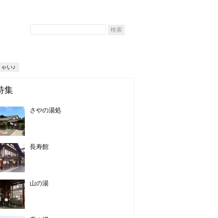
ゃい♪
特集
さやの湯処
長寿館
山の湯