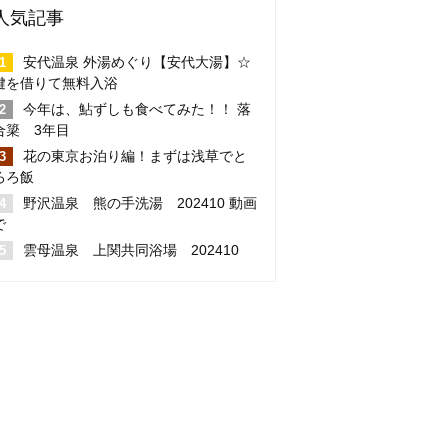
人気記事
安代温泉 外湯めぐり【安代大湯】☆
鍵を借りて無料入浴
今年は、鮎ずしも食べてみた！！ 落
合簗 3年目
花の東京お泊り編！まずは浅草でと
ろろ飯
野沢温泉 熊の手洗湯 202410 動画
で
雲母温泉 上関共同浴場 202410