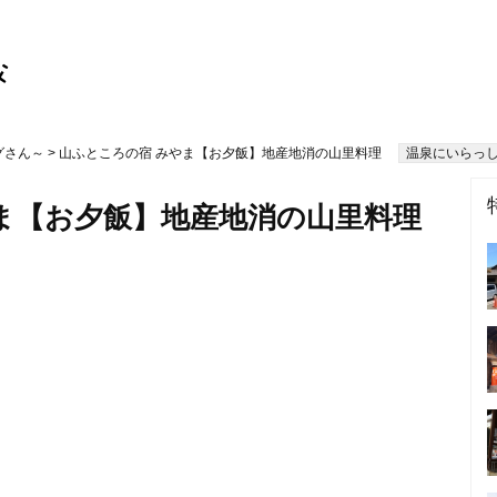
グさん～
> 山ふところの宿 みやま【お夕飯】地産地消の山里料理
温泉にいらっし
ま【お夕飯】地産地消の山里料理