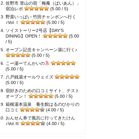
佐野市 里山の宿「梅庵（ばいあん）」
宿泊レポ
(5.00 / 5)
野菜いっぱい 竹田チャンポンへ行く
♪Vol.Ⅰ
(5.00 / 5)
ソイストーリー2号店【DAY'S
DINING】OPEN！
(5.00
/ 5)
オープン記念キャンペーン湯に行く♪
(5.00 / 5)
こー湯ーてんかいの
(5.00 / 5)
八戸銭湯オールウェイズ
(5.00 / 5)
宿好きのための口コミサイト、テスト
オープン！
(5.00 / 5)
箱根湯本温泉 養生館はるのひかりの
口コミ
(4.00 / 5)
おんせん券で風呂に行ってきたけん
♪Vol.Ⅲ
(4.00 / 5)