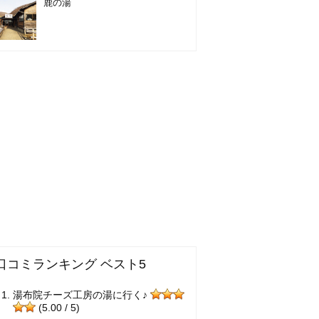
鹿の湯
口コミランキング ベスト5
湯布院チーズ工房の湯に行く♪
(5.00 / 5)