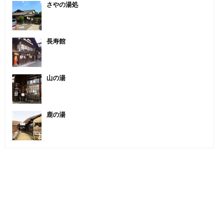
さやの湯処
長寿館
山の湯
鹿の湯