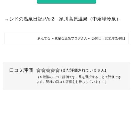
→シドの温泉日記♪Vol2
須川高原温泉（中浴場冷泉）
あんてな ～素敵な温泉ブログさん～
公開日：
2021年2月8日
口コミ評価
(まだ評価されていません)
（５段階の口コミ評価です。星を選択することで評価でき
ます。皆様の口コミ評価をお待ちしています！）