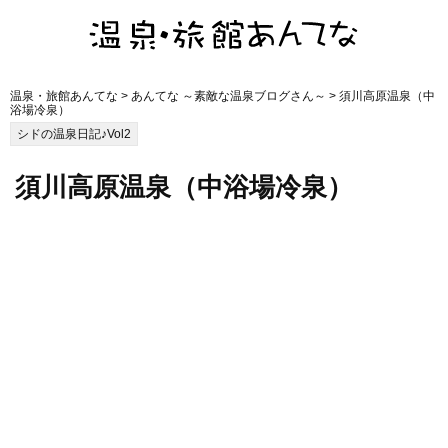
温泉・旅館あんてな
>
あんてな ～素敵な温泉ブログさん～
> 須川高原温泉（中
浴場冷泉）
シドの温泉日記♪Vol2
須川高原温泉（中浴場冷泉）