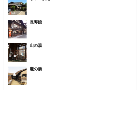
長寿館
山の湯
鹿の湯