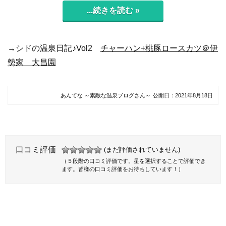
...続きを読む »
→シドの温泉日記♪Vol2
チャーハン+桃豚ロースカツ＠伊
勢家 大昌園
あんてな ～素敵な温泉ブログさん～
公開日：
2021年8月18日
口コミ評価
(まだ評価されていません)
（５段階の口コミ評価です。星を選択することで評価でき
ます。皆様の口コミ評価をお待ちしています！）