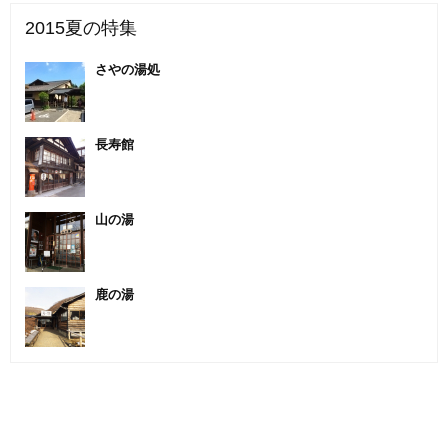
2015夏の特集
さやの湯処
長寿館
山の湯
鹿の湯