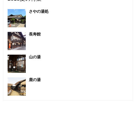
さやの湯処
長寿館
山の湯
鹿の湯