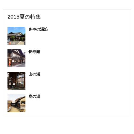
2015夏の特集
さやの湯処
長寿館
山の湯
鹿の湯