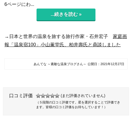
6ページにわ...
...続きを読む »
→日本と世界の温泉を旅する旅行作家・石井宏子
家庭画
報「温泉宿100」小山薫堂氏、柏井壽氏と鼎談しました
あんてな ～素敵な温泉ブログさん～
公開日：
2021年12月27日
口コミ評価
(まだ評価されていません)
（５段階の口コミ評価です。星を選択することで評価でき
ます。皆様の口コミ評価をお待ちしています！）