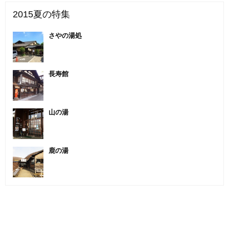
2015夏の特集
さやの湯処
長寿館
山の湯
鹿の湯