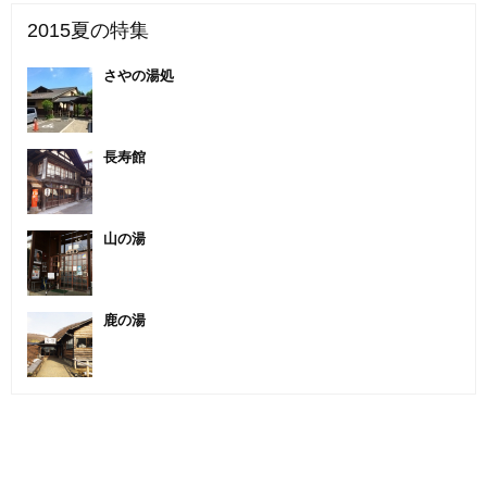
2015夏の特集
さやの湯処
長寿館
山の湯
鹿の湯