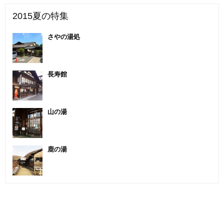
2015夏の特集
さやの湯処
長寿館
山の湯
鹿の湯