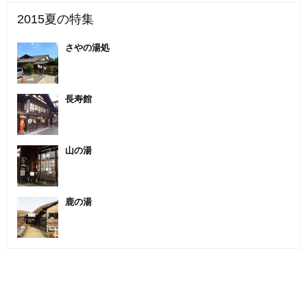
2015夏の特集
さやの湯処
長寿館
山の湯
鹿の湯