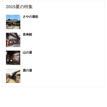
2015夏の特集
さやの湯処
長寿館
山の湯
鹿の湯