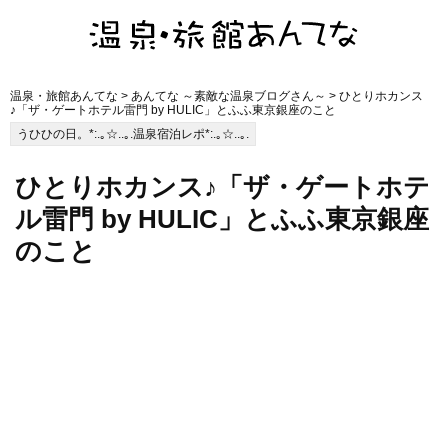
温泉・旅館あんてな
>
あんてな ～素敵な温泉ブログさん～
> ひとりホカンス
♪「ザ・ゲートホテル雷門 by HULIC」とふふ東京銀座のこと
うひひの日。*:.｡☆..｡.温泉宿泊レポ*:.｡☆..｡.
ひとりホカンス♪「ザ・ゲートホテ
ル雷門 by HULIC」とふふ東京銀座
のこと