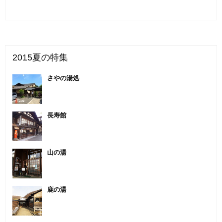
2015夏の特集
さやの湯処
長寿館
山の湯
鹿の湯