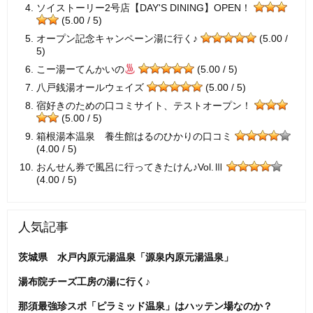
ソイストーリー2号店【DAY'S DINING】OPEN！
(5.00 / 5)
オープン記念キャンペーン湯に行く♪
(5.00 /
5)
こー湯ーてんかいの
(5.00 / 5)
八戸銭湯オールウェイズ
(5.00 / 5)
宿好きのための口コミサイト、テストオープン！
(5.00 / 5)
箱根湯本温泉 養生館はるのひかりの口コミ
(4.00 / 5)
おんせん券で風呂に行ってきたけん♪Vol.Ⅲ
(4.00 / 5)
人気記事
茨城県 水戸内原元湯温泉「源泉内原元湯温泉」
湯布院チーズ工房の湯に行く♪
那須最強珍スポ「ピラミッド温泉」はハッテン場なのか？