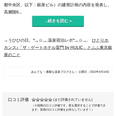
都中央区、以下：銀座ビル）の建替計画の内容を発表し、
高層階6...
...続きを読む »
→うひひの日。*:.｡☆..｡.温泉宿泊レポ*:.｡☆..｡.
ひとりホ
カンス♪「ザ・ゲートホテル雷門 by HULIC」とふふ東京銀
座のこと
あんてな ～素敵な温泉ブログさん～
公開日：
2022年4月14日
口コミ評価
(まだ評価されていません)
（５段階の口コミ評価です。星を選択することで評価でき
ます。皆様の口コミ評価をお待ちしています！）