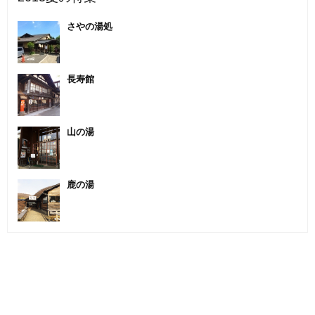
さやの湯処
長寿館
山の湯
鹿の湯