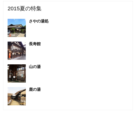
2015夏の特集
さやの湯処
長寿館
山の湯
鹿の湯