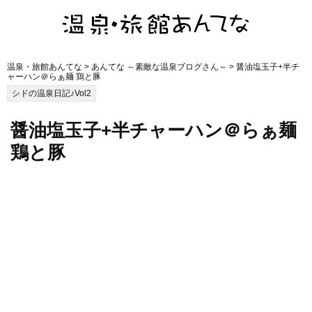
温泉・旅館あんてな
>
あんてな ～素敵な温泉ブログさん～
> 醤油塩玉子+半チ
ャーハン＠らぁ麺 鶏と豚
シドの温泉日記♪Vol2
醤油塩玉子+半チャーハン＠らぁ麺
鶏と豚