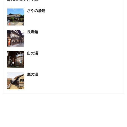
さやの湯処
長寿館
山の湯
鹿の湯