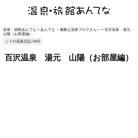
温泉・旅館あんてな
>
あんてな ～素敵な温泉ブログさん～
> 百沢温泉 湯元
山陽（お部屋編）
シドの温泉日記♪Vol2
百沢温泉 湯元 山陽（お部屋編）