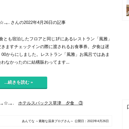
☆..｡. さんの2022年4月26日の記事
2食とも宿泊したフロアと同じ1Fにあるレストラン「風雅」
だきますチェックインの際に渡されるお食事券。夕食は遅
9：00からにしました。レストラン「風雅」お風呂ではあま
わなかったのに結構賑わってます...
...続きを読む »
.｡☆..｡.
ホテルスパックス草津 夕食 ③
あんてな ～素敵な温泉ブログさん～
公開日：
2022年4月26日