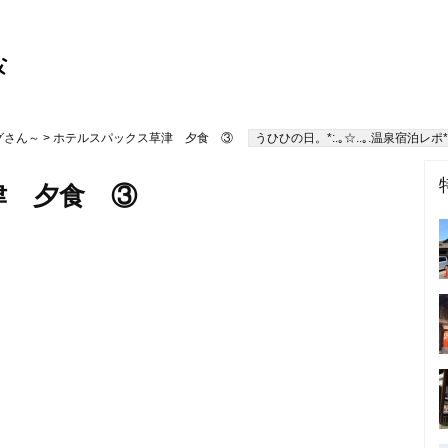
グさん～
> ホテルスパックス草津 夕食 ③
うひひの日。*:.｡☆..｡.温泉宿泊レポ*:.
津 夕食 ③