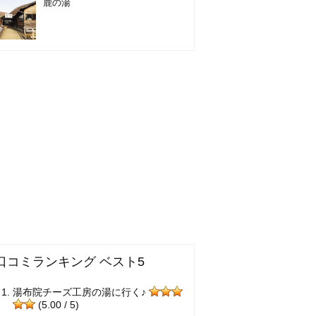
鹿の湯
口コミランキング ベスト5
湯布院チーズ工房の湯に行く♪
(5.00 / 5)