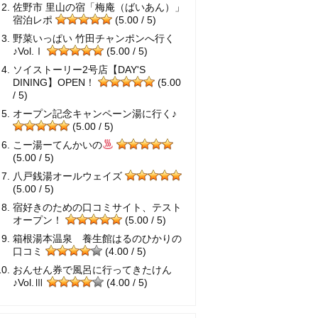
佐野市 里山の宿「梅庵（ばいあん）」
宿泊レポ
(5.00 / 5)
野菜いっぱい 竹田チャンポンへ行く
♪Vol.Ⅰ
(5.00 / 5)
ソイストーリー2号店【DAY'S
DINING】OPEN！
(5.00
/ 5)
オープン記念キャンペーン湯に行く♪
(5.00 / 5)
こー湯ーてんかいの
(5.00 / 5)
八戸銭湯オールウェイズ
(5.00 / 5)
宿好きのための口コミサイト、テスト
オープン！
(5.00 / 5)
箱根湯本温泉 養生館はるのひかりの
口コミ
(4.00 / 5)
おんせん券で風呂に行ってきたけん
♪Vol.Ⅲ
(4.00 / 5)