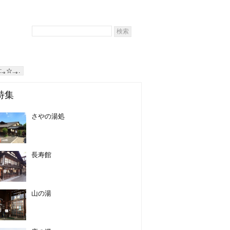
｡☆..｡.
特集
さやの湯処
長寿館
山の湯