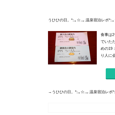
うひひの日。*:.｡☆..｡.温泉宿泊レポ*:.｡
食事は
でいた
めの1
り人に会
→うひひの日。*:.｡☆..｡.温泉宿泊レポ*: