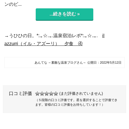
ンのビ...
...続きを読む »
→うひひの日。*:.｡☆..｡.温泉宿泊レポ*:.｡☆..｡.
il
azzurri（イル・アズーリ） 夕食 ④
あんてな ～素敵な温泉ブログさん～
公開日：
2022年5月12日
口コミ評価
(まだ評価されていません)
（５段階の口コミ評価です。星を選択することで評価でき
ます。皆様の口コミ評価をお待ちしています！）