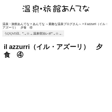
温泉・旅館あんてな
>
あんてな ～素敵な温泉ブログさん～
> il azzurri（イル・
アズーリ） 夕食 ④
うひひの日。*:.｡☆..｡.温泉宿泊レポ*:.｡☆..｡.
il azzurri（イル・アズーリ） 夕
食 ④