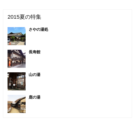
2015夏の特集
さやの湯処
長寿館
山の湯
鹿の湯