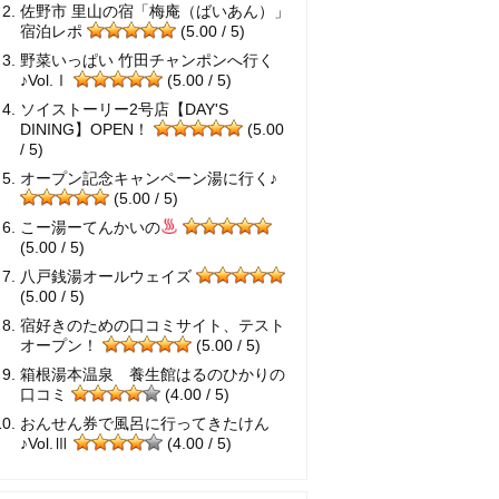
佐野市 里山の宿「梅庵（ばいあん）」
宿泊レポ
(5.00 / 5)
野菜いっぱい 竹田チャンポンへ行く
♪Vol.Ⅰ
(5.00 / 5)
ソイストーリー2号店【DAY'S
DINING】OPEN！
(5.00
/ 5)
オープン記念キャンペーン湯に行く♪
(5.00 / 5)
こー湯ーてんかいの
(5.00 / 5)
八戸銭湯オールウェイズ
(5.00 / 5)
宿好きのための口コミサイト、テスト
オープン！
(5.00 / 5)
箱根湯本温泉 養生館はるのひかりの
口コミ
(4.00 / 5)
おんせん券で風呂に行ってきたけん
♪Vol.Ⅲ
(4.00 / 5)