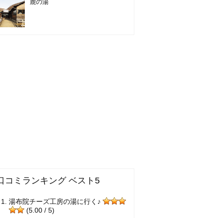
鹿の湯
口コミランキング ベスト5
湯布院チーズ工房の湯に行く♪
(5.00 / 5)