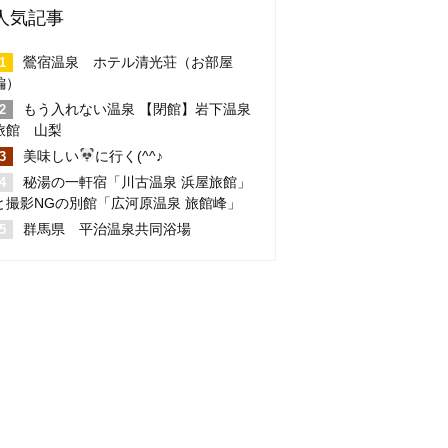
人気記事
鶯宿温泉 ホテル清光荘（お部屋
編）
もう入れない温泉 【閉館】岩下温泉
旅館 山梨
美味しい
に行く(^^♪
秘湯の一軒宿「川古温泉 浜屋旅館」
と撮影NGの別館「広河原温泉 旅館峰」
群馬県 平治温泉共同浴場