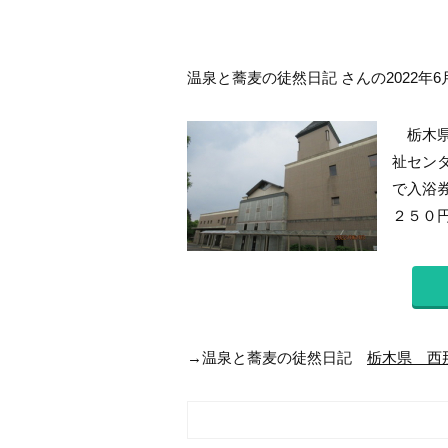
温泉と蕎麦の徒然日記 さんの2022年6
栃木県
祉セン
で入浴
２５０円
→温泉と蕎麦の徒然日記
栃木県 西