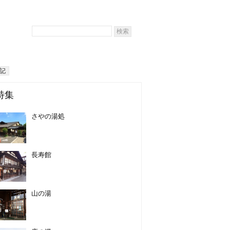
記
特集
さやの湯処
長寿館
山の湯