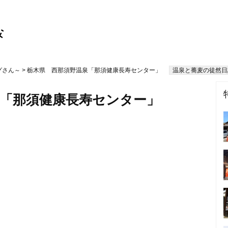
グさん～
> 栃木県 西那須野温泉「那須健康長寿センター」
温泉と蕎麦の徒然日
泉「那須健康長寿センター」