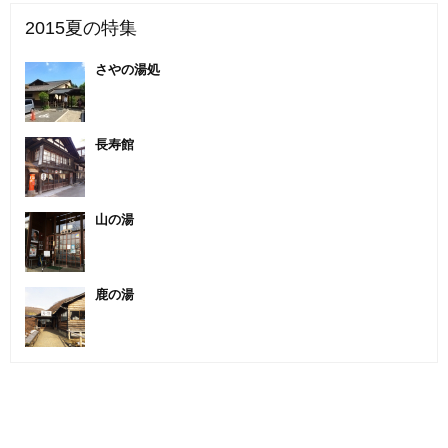
2015夏の特集
さやの湯処
長寿館
山の湯
鹿の湯