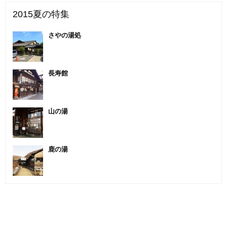
2015夏の特集
さやの湯処
長寿館
山の湯
鹿の湯