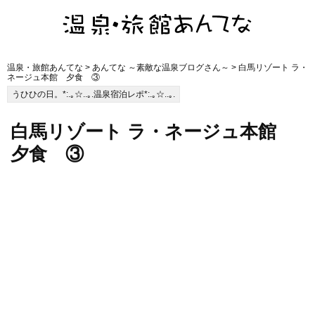
温泉・旅館あんてな
>
あんてな ～素敵な温泉ブログさん～
> 白馬リゾート ラ・
ネージュ本館 夕食 ③
うひひの日。*:.｡☆..｡.温泉宿泊レポ*:.｡☆..｡.
白馬リゾート ラ・ネージュ本館
夕食 ③