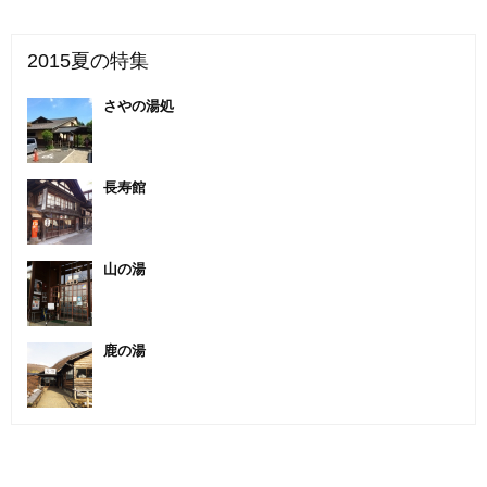
2015夏の特集
さやの湯処
長寿館
山の湯
鹿の湯