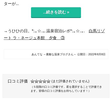
ターが...
...続きを読む »
→うひひの日。*:.｡☆..｡.温泉宿泊レポ*:.｡☆..｡.
白馬リゾ
ート ラ・ネージュ本館 夕食 ③
あんてな ～素敵な温泉ブログさん～
公開日：
2022年8月8日
口コミ評価
(まだ評価されていません)
（５段階の口コミ評価です。星を選択することで評価でき
ます。皆様の口コミ評価をお待ちしています！）