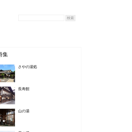
特集
さやの湯処
長寿館
山の湯