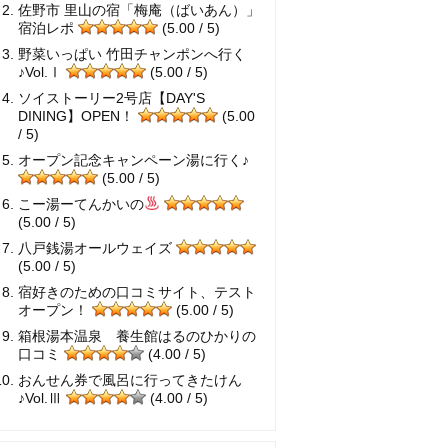
佐野市 里山の宿「梅庵（ばいあん）」
宿泊レポ
(5.00 / 5)
野菜いっぱい 竹田チャンポンへ行く
♪Vol.Ⅰ
(5.00 / 5)
ソイストーリー2号店【DAY'S
DINING】OPEN！
(5.00
/ 5)
オープン記念キャンペーン湯に行く♪
(5.00 / 5)
こー湯ーてんかいの
(5.00 / 5)
八戸銭湯オールウェイズ
(5.00 / 5)
宿好きのための口コミサイト、テスト
オープン！
(5.00 / 5)
箱根湯本温泉 養生館はるのひかりの
口コミ
(4.00 / 5)
おんせん券で風呂に行ってきたけん
♪Vol.Ⅲ
(4.00 / 5)