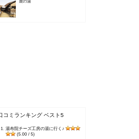
鹿の湯
口コミランキング ベスト5
湯布院チーズ工房の湯に行く♪
(5.00 / 5)