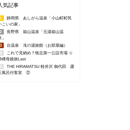
人気記事
静岡県 あしがら温泉「小山町町民
いこいの家」
長野県 箱山温泉「元湯箱山温
泉」
台温泉 滝の湯旅館（お部屋編）
これで見納め？牧志第一公設市場 ☆
沖縄母娘旅Last
THE HIRAMATSU 軽井沢 御代田 露
天風呂付客室 ②