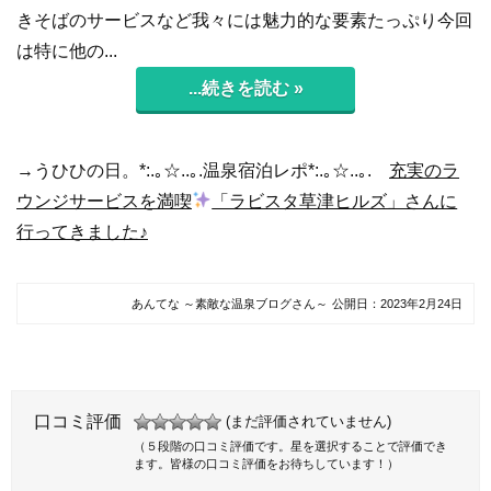
きそばのサービスなど我々には魅力的な要素たっぷり今回
は特に他の...
...続きを読む »
→うひひの日。*:.｡☆..｡.温泉宿泊レポ*:.｡☆..｡.
充実のラ
ウンジサービスを満喫
「ラビスタ草津ヒルズ」さんに
行ってきました♪
あんてな ～素敵な温泉ブログさん～
公開日：
2023年2月24日
口コミ評価
(まだ評価されていません)
（５段階の口コミ評価です。星を選択することで評価でき
ます。皆様の口コミ評価をお待ちしています！）