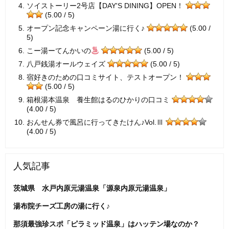
ソイストーリー2号店【DAY'S DINING】OPEN！
(5.00 / 5)
オープン記念キャンペーン湯に行く♪
(5.00 /
5)
こー湯ーてんかいの
(5.00 / 5)
八戸銭湯オールウェイズ
(5.00 / 5)
宿好きのための口コミサイト、テストオープン！
(5.00 / 5)
箱根湯本温泉 養生館はるのひかりの口コミ
(4.00 / 5)
おんせん券で風呂に行ってきたけん♪Vol.Ⅲ
(4.00 / 5)
人気記事
茨城県 水戸内原元湯温泉「源泉内原元湯温泉」
湯布院チーズ工房の湯に行く♪
那須最強珍スポ「ピラミッド温泉」はハッテン場なのか？