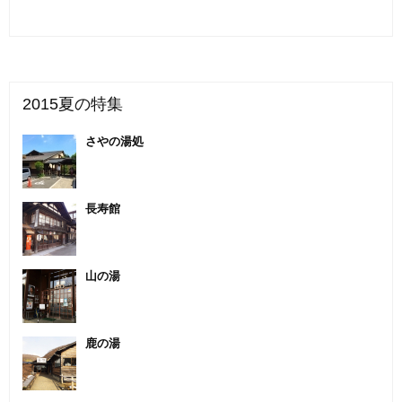
2015夏の特集
さやの湯処
長寿館
山の湯
鹿の湯