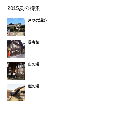
2015夏の特集
さやの湯処
長寿館
山の湯
鹿の湯