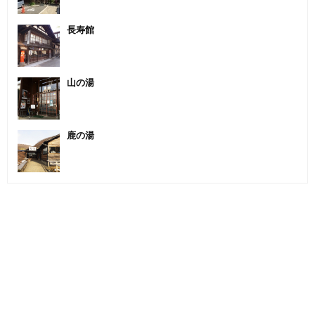
長寿館
山の湯
鹿の湯