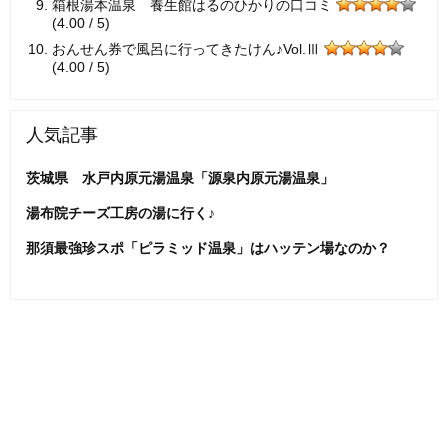
箱根湯本温泉 養生館はるのひかりの口コミ
(4.00 / 5)
おんせん券で風呂に行ってきたけん♪Vol.Ⅲ
(4.00 / 5)
人気記事
茨城県 水戸内原元湯温泉「源泉内原元湯温泉」
湯布院チーズ工房の湯に行く♪
那須最強珍スポ「ピラミッド温泉」はハッテン場なのか？