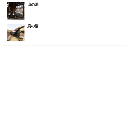
山の湯
鹿の湯