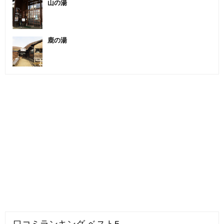
山の湯
鹿の湯