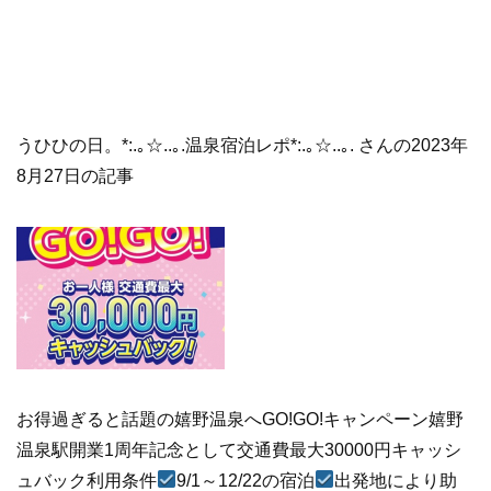
うひひの日。*:.｡☆..｡.温泉宿泊レポ*:.｡☆..｡. さんの2023年
8月27日の記事
お得過ぎると話題の嬉野温泉へGO!GO!キャンペーン嬉野
温泉駅開業1周年記念として交通費最大30000円キャッシ
ュバック利用条件
9/1～12/22の宿泊
出発地により助