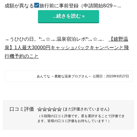
成額が異なる
旅行前に事前登録（申請開始8/29～...
...続きを読む »
→うひひの日。*:.｡☆..｡.温泉宿泊レポ*:.｡☆..｡.
【嬉野温
泉】1人最大30000円キャッシュバックキャンペーンと飛
行機予約のこと
あんてな ～素敵な温泉ブログさん～
公開日：
2023年8月27日
口コミ評価
(まだ評価されていません)
（５段階の口コミ評価です。星を選択することで評価でき
ます。皆様の口コミ評価をお待ちしています！）