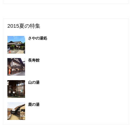
2015夏の特集
さやの湯処
長寿館
山の湯
鹿の湯