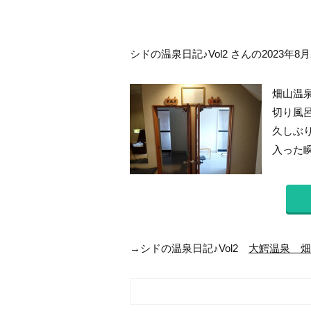
シドの温泉日記♪Vol2 さんの2023年8
畑山温
切り風
久しぶ
入った瞬
→シドの温泉日記♪Vol2
大鰐温泉 畑