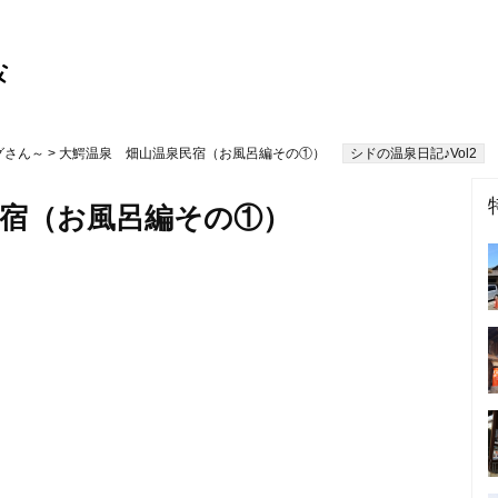
グさん～
> 大鰐温泉 畑山温泉民宿（お風呂編その①）
シドの温泉日記♪Vol2
民宿（お風呂編その①）