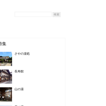
特集
さやの湯処
長寿館
山の湯