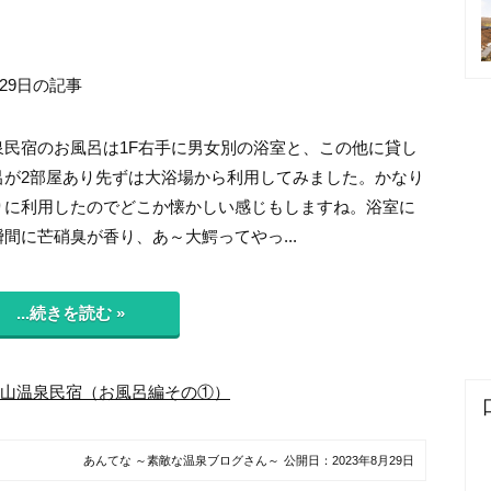
月29日の記事
泉民宿のお風呂は1F右手に男女別の浴室と、この他に貸し
呂が2部屋あり先ずは大浴場から利用してみました。かなり
りに利用したのでどこか懐かしい感じもしますね。浴室に
間に芒硝臭が香り、あ～大鰐ってやっ...
...続きを読む »
山温泉民宿（お風呂編その①）
あんてな ～素敵な温泉ブログさん～
公開日：
2023年8月29日