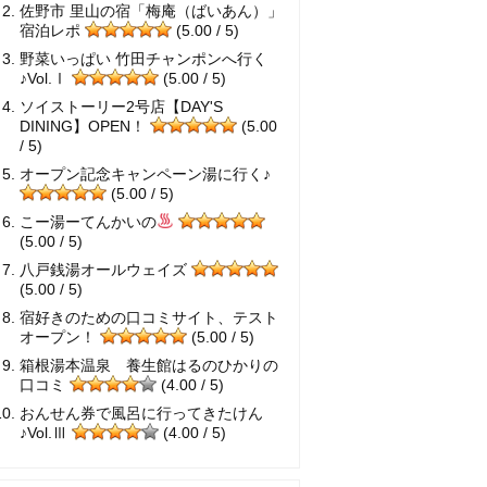
佐野市 里山の宿「梅庵（ばいあん）」
宿泊レポ
(5.00 / 5)
野菜いっぱい 竹田チャンポンへ行く
♪Vol.Ⅰ
(5.00 / 5)
ソイストーリー2号店【DAY'S
DINING】OPEN！
(5.00
/ 5)
オープン記念キャンペーン湯に行く♪
(5.00 / 5)
こー湯ーてんかいの
(5.00 / 5)
八戸銭湯オールウェイズ
(5.00 / 5)
宿好きのための口コミサイト、テスト
オープン！
(5.00 / 5)
箱根湯本温泉 養生館はるのひかりの
口コミ
(4.00 / 5)
おんせん券で風呂に行ってきたけん
♪Vol.Ⅲ
(4.00 / 5)