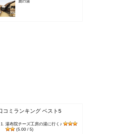
鹿の湯
口コミランキング ベスト5
湯布院チーズ工房の湯に行く♪
(5.00 / 5)