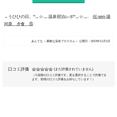
→うひひの日。*:.｡☆..｡.温泉宿泊レポ*:.｡☆..｡.
巛-sen-湯
河原 夕食 ⑤
あんてな ～素敵な温泉ブログさん～
公開日：
2023年11月1日
口コミ評価
(まだ評価されていません)
（５段階の口コミ評価です。星を選択することで評価でき
ます。皆様の口コミ評価をお待ちしています！）