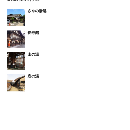
さやの湯処
長寿館
山の湯
鹿の湯