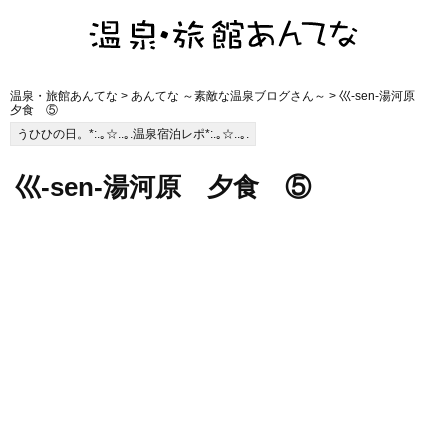
温泉・旅館あんてな
>
あんてな ～素敵な温泉ブログさん～
> 巛-sen-湯河原
夕食 ⑤
うひひの日。*:.｡☆..｡.温泉宿泊レポ*:.｡☆..｡.
巛-sen-湯河原 夕食 ⑤