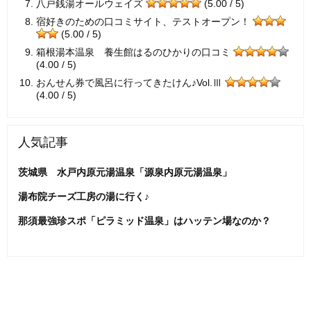
八戸銭湯オールウェイズ
(5.00 / 5)
宿好きのための口コミサイト、テストオープン！
(5.00 / 5)
箱根湯本温泉 養生館はるのひかりの口コミ
(4.00 / 5)
おんせん券で風呂に行ってきたけん♪Vol.Ⅲ
(4.00 / 5)
人気記事
茨城県 水戸内原元湯温泉「源泉内原元湯温泉」
湯布院チーズ工房の湯に行く♪
那須最強珍スポ「ピラミッド温泉」はハッテン場なのか？